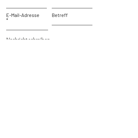
E-Mail-Adresse
Betreff
Nachricht schreiben ...
Absenden
Zur Startseite