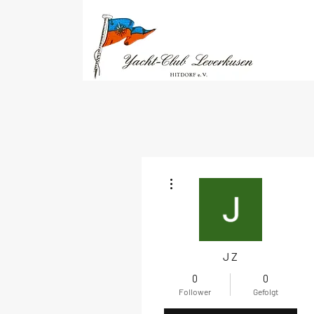
Weitere Optionen
J Z
0
0
Follower
Gefolgt