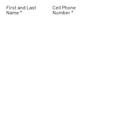
First and Last
Cell Phone
Name
Number
Email Address
Subject
Message
SEND