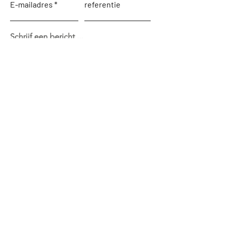
E-mailadres
referentie
Schrijf een bericht ...
verzenden
Terug naar de startpagina