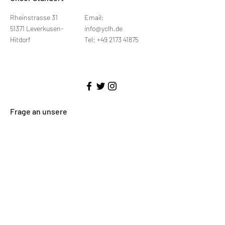
Rheinstrasse 31
Email:
51371 Leverkusen-
info@yclh.de
Hitdorf
Tel: +49 2173 41875
Frage an unsere
Hafenmeister
Vor- u.
Mobile
Nachname
Rufnummer
E-Mail-Adresse
Betreff