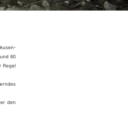
rkusen-
rund 60
r Regel
erndes
der den