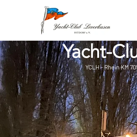
Yacht-Clu
YCLH - Rhein KM 705