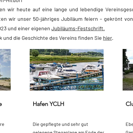
en-Hitdorf
ken wir heute auf eine lange und lebendige Vereinsges
ten wir unser 50-jähriges Jubiläum feiern – gekrönt vo
023 und einer eigenen
Jubiläums-Festschrift.
k und die Geschichte des Vereins finden Sie
hier
.
e
Hafen YCLH
Cl
are
Die gepflegte und sehr gut
Ebe
gelegene Steganlage am Ende der
Gas