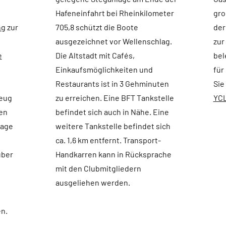
Hafeneinfahrt bei Rheinkilometer
gro
ng
zur
705,8 schützt die Boote
der
ausgezeichnet vor Wellenschlag.
zur
e
Die Altstadt mit Cafés,
bel
Einkaufsmöglichkeiten und
für
Restaurants ist in 3 Gehminuten
Sie
zeug
zu erreichen. Eine BFT Tankstelle
YCL
en
befindet sich auch in Nähe. Eine
lage
weitere Tankstelle befindet sich
ca. 1,6 km entfernt. Transport-
über
Handkarren kann in Rücksprache
mit den Clubmitgliedern
ausgeliehen werden.
n.