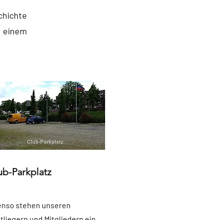
chichte
n einem
ub-Parkplatz
nso stehen unseren
tliegern und Mitgliedern ein